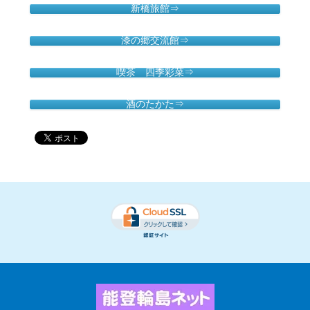
新橋旅館⇒
漆の郷交流館⇒
喫茶 四季彩菜⇒
酒のたかた⇒