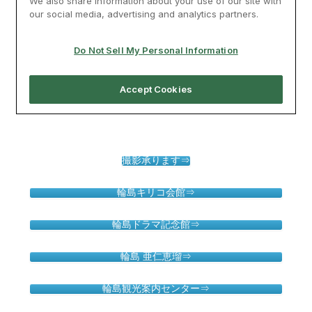
撮影承ります⇒
輪島キリコ会館⇒
輪島ドラマ記念館⇒
輪島 亜仁恵瑠⇒
輪島観光案内センター⇒